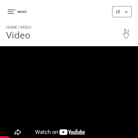
×
IT
MENÙ
HOME
/ VIDEO
Video
HOME
GALLERIA
VIDEO
SERVIZI
RECENSIONI
CONTATTI